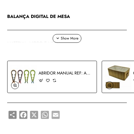
BALANÇA DIGITAL DE MESA
MATERIAL: VIDRO E METAL
CAPACIDADE: 300G ( MÁX )
ABRIDOR MANUAL REF: AP-FY-4
REF: APA01
Share
Facebook
X
WhatsApp
Email