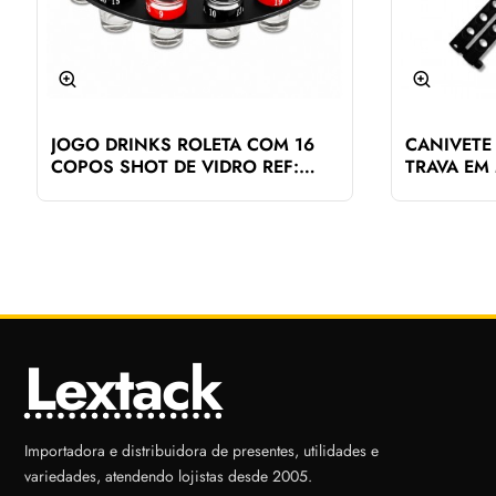
JOGO DRINKS ROLETA COM 16
CANIVETE
COPOS SHOT DE VIDRO REF:
TRAVA EM 
1492
Lextack
Importadora e distribuidora de presentes, utilidades e
variedades, atendendo lojistas desde 2005.