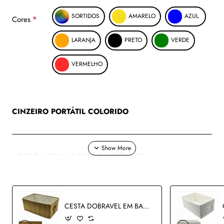
SORTIDOS
AMARELO
AZUL
Cores
LARANJA
PRETO
VERDE
VERMELHO
CINZEIRO PORTÁTIL COLORIDO
USADO NORMALMENTE EM VEÍCULOS
REF: AP7527-YG
CESTA DOBRAVEL EM BAMBU FORRADO COM TECIDO REF: AP16925-4