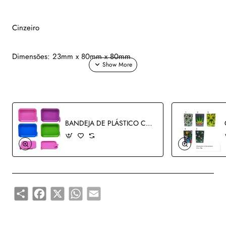
Cinzeiro
Dimensões: 23mm x 80mm x 80mm
Modelo: Redondo
Material: Plástico e silicone
BANDEJA DE PLÁSTICO COM TAMPA REF: AP727-1
Por que silicone? É maleável, leve, fácil de limpar (anti
aderente) e prático para transportar. Quando bem
conservado, dura pelo menos 10 anos. Não enferruja, nem
mancha, pois não absorve líquidos e resíduos.
Share
Facebook
X
WhatsApp
Email
COR: VERMELHO