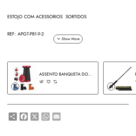
ESTOJO COM ACESSORIOS SORTIDOS
REF: APGT-PB1-9-2
Tam: 40x26cm
Peso: 1.065g
ASSENTO BANQUETA DOBRÁVEL EM PLÁSTICO REF: AP35826A
Capacidade: G: 270ml/ P: 120ml
Share
Facebook
X
WhatsApp
Email