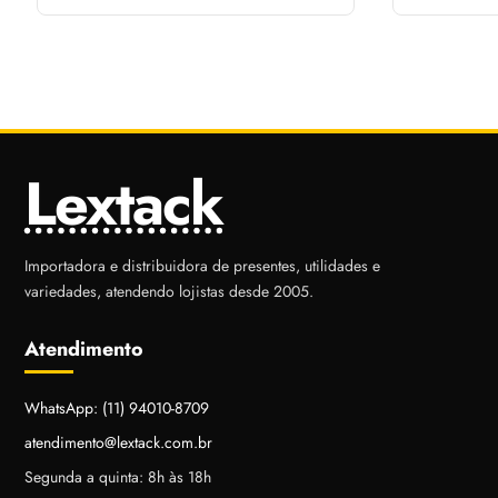
REF: APW
Lextack
Importadora e distribuidora de presentes, utilidades e
variedades, atendendo lojistas desde 2005.
Atendimento
WhatsApp: (11) 94010-8709
atendimento@lextack.com.br
Segunda a quinta: 8h às 18h