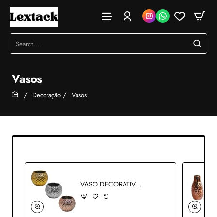
Search...
Vasos
Decoração
Vasos
home
VASO DECORATIVO DE MESA EM CERÂMICA REF: APYN9010-3