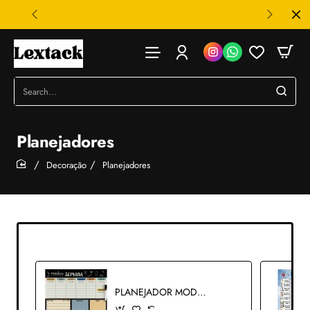
Search...
Planejadores
Decoração
Planejadores
home
PLANEJADOR MODELO MINHA SEMANA 40X29 REF: MP04