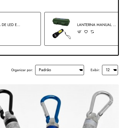
LANTERNA DE LED EM PLÁSTICO REF: SB-8038
LANTERNA MANUAL RECARREGÁVEL EM METAL REF: AP17885FL03
Organizar por:
Exibir: