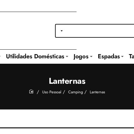
Utilidades Domésticas
Jogos
Espadas
T
Lanternas
Uso Pessoal
Camping
Lanternas
home