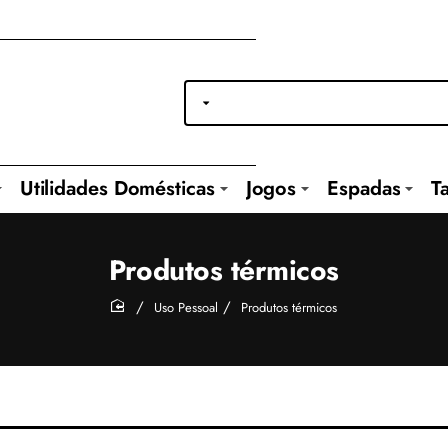
Utilidades Domésticas
Jogos
Espadas
T
Produtos térmicos
Uso Pessoal
Produtos térmicos
home