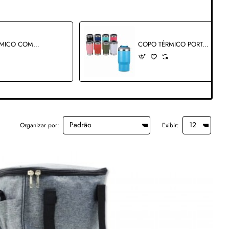
COPO TÉRMICO COM TAMPA E ABRIDOR COLORIDO EM ALUMÍNIO 473ML REF: 28402
COPO TÉRMICO PORTÁTIL COM ABRIDOR E TAMPA EM INOX 420ML REF: 140420
Organizar por:
Exibir: