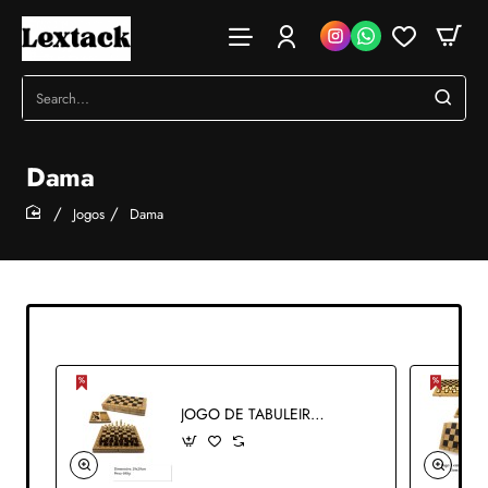
Search...
Dama
Jogos
Dama
home
JOGO DE TABULEIRO 3 EM 1 COM XADREZ, DAMA E GAMÃO REF: B3115-29x29