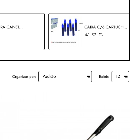
CARGA PARA CANETA CROSS REF: 141-T
CAIXA C/6 CARTUCHO GOLD PEN COR:AZUL. TAM: 3.5X0.7CM
Organizar por:
Exibir: