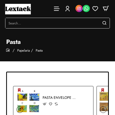
Search...
Pasta
Papelaria
Pasta
home
PASTA ENVELOPE A4 COM ZÍPER EM PLÁSTICO REF: AP6110