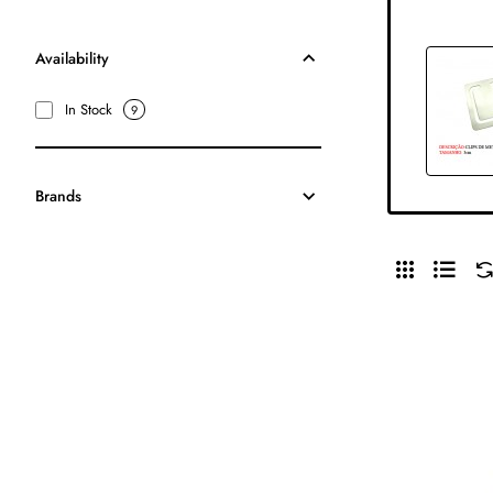
Availability
In Stock
9
Brands