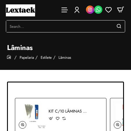
Search...
Lâminas
Papelaria
Estilete
Lâminas
home
KIT C/10 LÂMINAS N.12 REF: JF1650